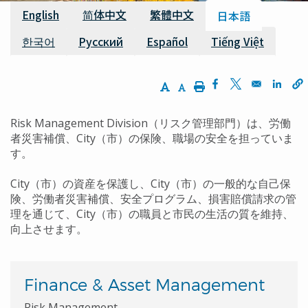
利用可能な翻訳
English
简体中文
繁體中文
日本語
한국어
Русский
Español
Tiếng Việt
Increase Text Size
Decrease Text Size
Print
Opens in a new w
Opens in a n
Opens
Risk Management Division
（リスク管理部門）は、労働
者災害補償、
City
（市）の保険、職場の安全を担っていま
す。
City
（市）の資産を保護し、
City
（市）の一般的な自己保
険、労働者災害補償、安全プログラム、損害賠償請求の管
理を通じて、
City
（市）の職員と市民の生活の質を維持、
向上させます。
Finance & Asset Management
Risk Management