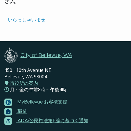
さい。
Translated
いらっしゃいませ
Pages
Navigation
City of Bellevue, WA
450 110th Avenue NE
Bellevue, WA 98004
市役所の案内
月～金の午前8時～午後4時
MyBellevue お客様支援
Footer
職業
Menu
Contacts
ADA/公民権法第6編に基づく通知