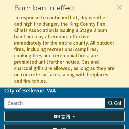
×
Burn ban in effect
In response to continued hot, dry weather
and high fire danger, the King County Fire
Chiefs Association is issuing a Stage 2 burn
ban Thursday afternoon, effective
immediately for the entire county. All outdoor
fires, including recreational campfires,
cooking fires and ceremonial fires, are
prohibited until further notice. Gas and
charcoal grills are allowed, as long as they are
on concrete surfaces, along with fireplaces
and fire tables.
メ
イ
City of Bellevue, WA
ン
コ
Go!
ン
テ
言語
ン
ツ