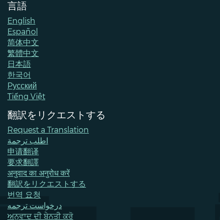
言語
English
Español
简体中文
繁體中文
日本語
한국어
Pусский
Tiếng Việt
翻訳をリクエストする
Request a Translation
اطلب ترجمة
申请翻译
要求翻譯
अनुवाद का अनुरोध करें
翻訳をリクエストする
번역 요청
درخواست ترجمه
ਅਨੁਵਾਦ ਦੀ ਬੇਨਤੀ ਕਰੋ