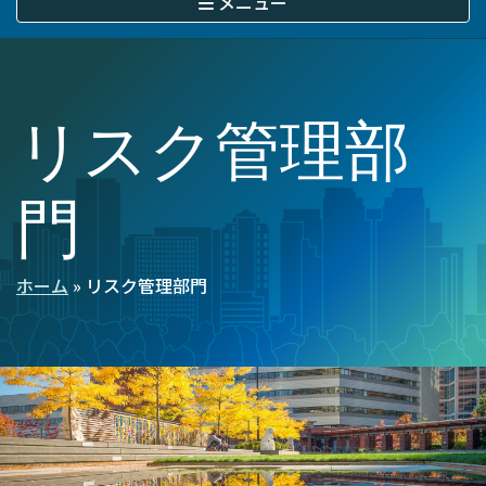
メニュー
に
移
動
リスク管理部
門
ホーム
リスク管理部門
パ
ン
く
ず